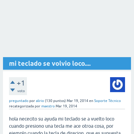
mi teclado se volvio loco....
+1
voto
preguntado
por
alirio
(
130
puntos)
Mar 19, 2014
en
Soporte Técnico
recategorizada
por
maestro
Mar 19, 2014
hola nececito su ayuda mi teclado se a vuelto loco
cuando presiono una tecla me ace otroa cosa, por
ejemplo cuando la tecla de direcion que es supuesta