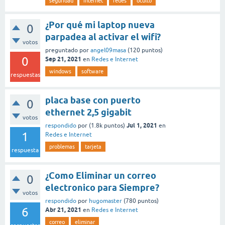
seguridad
internet
redes
oculto
¿Por qué mi laptop nueva
0
parpadea al activar el wifi?
votos
preguntado
por
angel09masa
(
120
puntos)
0
Sep 21, 2021
en
Redes e Internet
windows
software
respuestas
placa base con puerto
0
ethernet 2,5 gigabit
votos
Jul 1, 2021
respondido
por
(
1.8k
puntos)
en
1
Redes e Internet
problemas
tarjeta
respuesta
¿Como Eliminar un correo
0
electronico para Siempre?
votos
respondido
por
hugomaster
(
780
puntos)
6
Abr 21, 2021
en
Redes e Internet
correo
eliminar