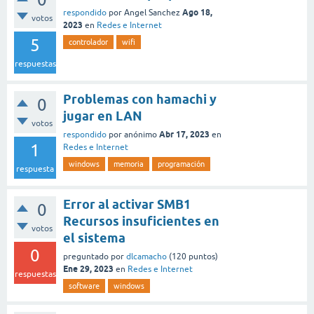
Ago 18,
respondido
por
Angel Sanchez
votos
2023
en
Redes e Internet
5
controlador
wifi
respuestas
Problemas con hamachi y
0
jugar en LAN
votos
Abr 17, 2023
respondido
por
anónimo
en
1
Redes e Internet
windows
memoria
programación
respuesta
Error al activar SMB1
0
Recursos insuficientes en
votos
el sistema
0
preguntado
por
dlcamacho
(
120
puntos)
Ene 29, 2023
en
Redes e Internet
respuestas
software
windows