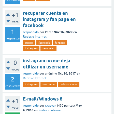
respuestas
recuperar cuenta en
+1
instagram y fan page en
voto
facebook
1
Nov 16, 2020
respondido
por
Peter
en
Redes e Internet
respuesta
cuenta
facebook
fanpage
instagram
recuperar
instagram no me deja
0
utilizar un username
votos
Oct 20, 2017
respondido
por
anónimo
en
2
Redes e Internet
instagram
username
redes-sociales
respuestas
E-mail/Windows 8
+1
May
respondido
por
xxaevan
(
470
puntos)
voto
4, 2016
en
Redes e Internet