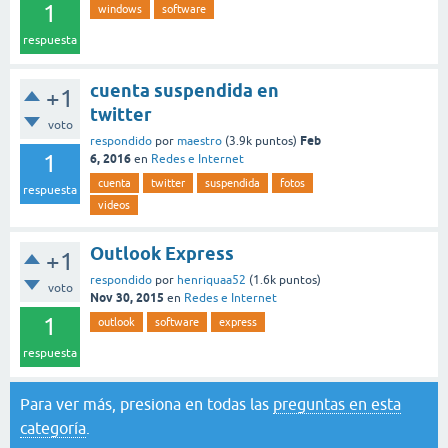
1
windows
software
respuesta
cuenta suspendida en
+1
twitter
voto
Feb
respondido
por
maestro
(
3.9k
puntos)
1
6, 2016
en
Redes e Internet
cuenta
twitter
suspendida
fotos
respuesta
videos
Outlook Express
+1
respondido
por
henriquaa52
(
1.6k
puntos)
voto
Nov 30, 2015
en
Redes e Internet
1
outlook
software
express
respuesta
Para ver más, presiona en todas las
preguntas en esta
categoría
.