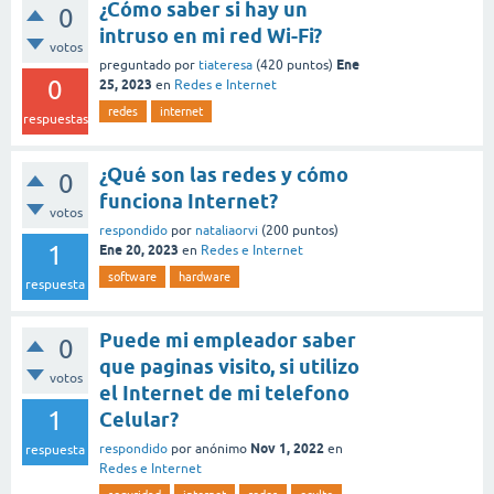
¿Cómo saber si hay un
0
intruso en mi red Wi-Fi?
votos
Ene
preguntado
por
tiateresa
(
420
puntos)
0
25, 2023
en
Redes e Internet
redes
internet
respuestas
¿Qué son las redes y cómo
0
funciona Internet?
votos
respondido
por
nataliaorvi
(
200
puntos)
1
Ene 20, 2023
en
Redes e Internet
software
hardware
respuesta
Puede mi empleador saber
0
que paginas visito, si utilizo
votos
el Internet de mi telefono
1
Celular?
Nov 1, 2022
respondido
por
anónimo
en
respuesta
Redes e Internet