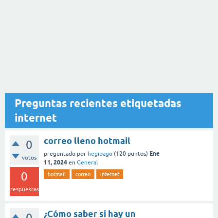
Preguntas recientes etiquetadas
internet
correo lleno hotmail
0
Ene
preguntado
por
hegipago
(
120
puntos)
votos
11, 2024
en
General
0
hotmail
correo
internet
respuestas
¿Cómo saber si hay un
0