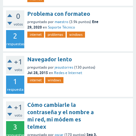
Problema con formateo
0
Ene
preguntado
por
maestro
(
3.9k
puntos)
votos
29, 2020
en
Soporte Técnico
2
internet
problemas
windows
respuestas
Navegador lento
+1
preguntado
por
jesustorres
(
130
puntos)
voto
Jul 28, 2015
en
Redes e Internet
1
internet
windows
respuesta
Cómo cambiarle la
+1
contraseña y el nombre a
voto
mi red, mi módem es
3
telmex
Sep 3,
preguntado
por
oscar
(
170
puntos)
respuestas