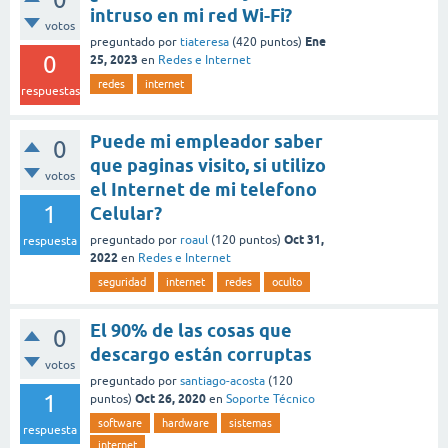
intruso en mi red Wi-Fi?
votos
Ene
preguntado
por
tiateresa
(
420
puntos)
0
25, 2023
en
Redes e Internet
redes
internet
respuestas
Puede mi empleador saber
0
que paginas visito, si utilizo
votos
el Internet de mi telefono
1
Celular?
Oct 31,
preguntado
por
roaul
(
120
puntos)
respuesta
2022
en
Redes e Internet
seguridad
internet
redes
oculto
El 90% de las cosas que
0
descargo están corruptas
votos
preguntado
por
santiago-acosta
(
120
1
Oct 26, 2020
puntos)
en
Soporte Técnico
software
hardware
sistemas
respuesta
internet