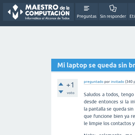
Preguntas
Sin responder
Et
Mi laptop se queda sin br
preguntado
por
invitado
(
340
p
+1
voto
Saludos a todos, teng
desde entonces si la in
la
pantalla
se queda sin
que funcione bien ya re
le limpie los contactos 