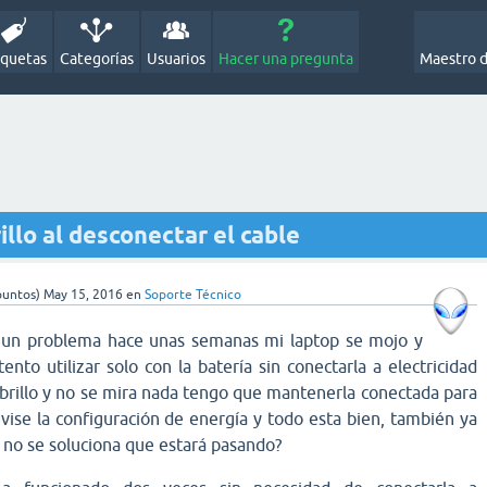
iquetas
Categorías
Usuarios
Hacer una pregunta
Maestro 
illo al desconectar el cable
untos)
May 15, 2016
en
Soporte Técnico
o un problema hace unas semanas mi laptop se mojo y
tento utilizar solo con la
batería
sin conectarla a electricidad
 brillo y no se mira nada tengo que mantenerla conectada para
vise la
configuración
de energía y todo esta bien, también ya
y no se soluciona que estará pasando?