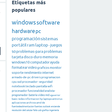
Etiquetas más
populares
windows
software
hardware
pc
programación
sistemas
portátil
ram
laptop
-
juegos
so
problemas-para
problemas
tarjeta
disco-duro
memoria
windows10
computador
ayuda
formatear
video
graficos
monitor
soporte
rendimiento
internet
armado-de-pc
drivers
programacion
cpu
ssd
procesador-
seguridad
notebook
teclado
pantalla
wifi
procesador
funcionalidad
analista-
programador-
batería
vídeo
red
vga
error
basic
redes
informacion
hp
laptops
antivirus
aplicaciones
archivos
amd
de
fuentedealimentacion
fuentes
outlook
enciende
resolución
dell
celular
fallo
usb
grafica
ingeniería