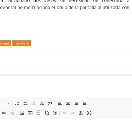
a funcionado dos veces sin necesidad de conectarla a
general no me funciona el brillo de la pantalla al utilizarla con
ortátil
hardware
o