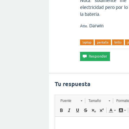
Nota: solamente me 
electricidad pero por lo 
la batería.
Darwin
Atte.
laptop
pantalla
brillo
p
Tu respuesta
Fuente
Tamaño
Format