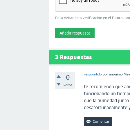
Para evitar esta verificación en el futuro, p
3
Respuestas
respondido
por
anónimo
May
0
votos
te recomiendo que aho
funcionando un tiemp
que la humedad junto 
desafortunadamente y