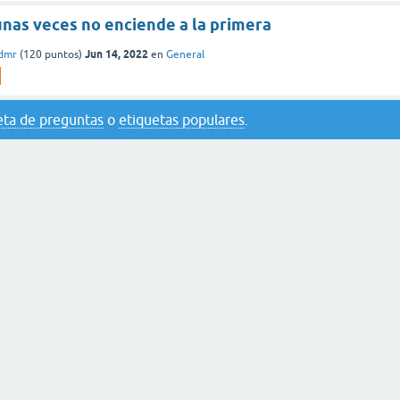
unas veces no enciende a la primera
Jun 14, 2022
rdmr
(
120
puntos)
en
General
eta de preguntas
o
etiquetas populares
.