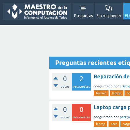
Preguntas
Sin responder
Et
Preguntas recientes eti
Reparación de
0
2
preguntado
por
cristo
votos
respuestas
técnico
laptop
n
Laptop carga 
0
0
preguntado
por
parrly
votos
respuestas
laptop
acer
carg