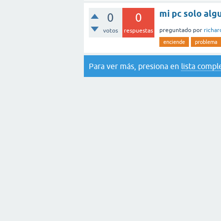
mi pc solo alg
0
0
preguntado
por
richa
votos
respuestas
enciende
problema
Para ver más, presiona en
lista compl