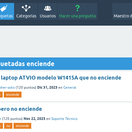
iquetas
Categorías
Usuarios
Hacer una pregunta
Maestro 
quetadas enciende
 laptop ATVIO modelo W1415A que no enciende
Dic 31, 2023
pher-soto
(
120
puntos)
en
General
o
enciende
pero no enciende
Nov 22, 2023
e
(
120
puntos)
en
Soporte Técnico
a
no
enciende