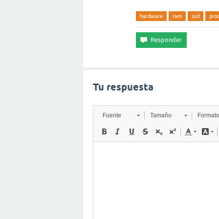
hardware
ram
ssd
pro
Tu respuesta
Fuente
Tamaño
Format