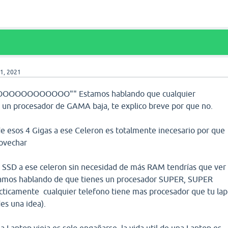
1, 2021
OOOOOOOOOOOOO"" Estamos hablando que cualquier
 un procesador de GAMA baja, te explico breve por que no.
 esos 4 Gigas a ese Celeron es totalmente inecesario por que
rovechar
un SSD a ese celeron sin necesidad de más RAM tendrías que ver
stamos hablando de que tienes un procesador SUPER, SUPER
ácticamente cualquier telefono tiene mas procesador que tu lap
des una idea).
a Laptop vieja es solo engañarse, la vida util de una Laptop es