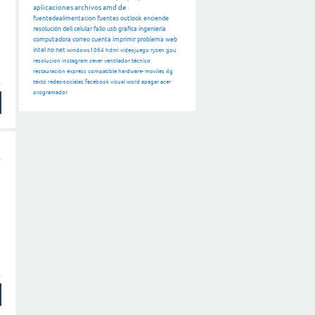
aplicaciones
archivos
amd
de
fuentedealimentacion
fuentes
outlook
enciende
resolución
dell
celular
fallo
usb
grafica
ingeniería
computadora
correo
cuenta
imprimir
problema
web
intel
no
net
windows1064
hdmi
videojuego
ryzen
gpu
resolucion
instagram
sever
ventilador
técnico
restauración
express
compatible
hardware-
moviles
4g
texto
redes-sociales
facebook
visual
word
apagar
acer
programador