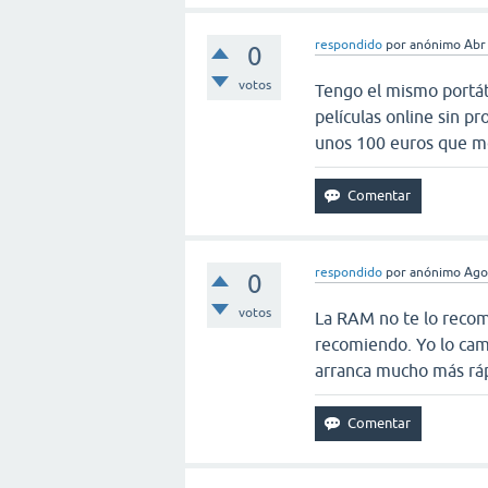
respondido
por
anónimo
Abr
0
votos
Tengo el mismo portáti
películas online sin p
unos 100 euros que me
respondido
por
anónimo
Ago
0
votos
La RAM no te lo recom
recomiendo. Yo lo ca
arranca mucho más rá