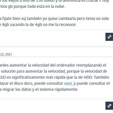
los viejos a uno de 250 solido y la diferencia es crucial Y hoy
antos gb porque todo está en la nube.
fijate bien xq también yo quise cambiarla pero tenia un solo
 de 8gb sacando la de 4gb no me la reconoce
 22, 2021
uedes aumentar la velocidad del ordenador reemplazando el
r solución para aumentar la velocidad, porque la velocidad de
 SSD es significativamente más rápida que la de HDD. También
lazar el disco duro, puede consultar
aquí
, y puede consultar el
a migrar los datos y el sistema rápidamente.