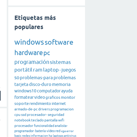
Etiquetas más
populares
windows
software
hardware
pc
programación
sistemas
portátil
ram
laptop
-
juegos
so
problemas-para
problemas
tarjeta
disco-duro
memoria
windows10
computador
ayuda
formatear
video
graficos
monitor
soporte
rendimiento
internet
armado-de-pc
drivers
programacion
cpu
ssd
procesador-
seguridad
notebook
teclado
pantalla
wifi
procesador
funcionalidad
analista-
programador-
batería
vídeo
red
vga
error
basic
redes
informacion
hp
laptops
antivirus