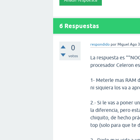
6
Respuestas
respondido
por
Miguel
Ago 3
0
votos
La respuesta es ""N
procesador Celeron es
1- Meterle mas RAM de
ni siquiera los va a ap
2.- Si le vas a poner 
la diferencia, pero e
chiquito, de hecho pr
top (solo para que te 
3.- Darle mas vida a un