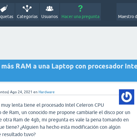
iquetas
Categorías
Usuarios
Hacer una pregunta
Maestro 
y más RAM a una Laptop con procesador Inte
ntos)
Ago 24, 2021
en
Hardware
 muy lenta tiene el procesado Intel Celeron CPU
 de Ram, un conocido me propone cambiarle el disco por un
e otra Ram de 4gb, mi pregunta es vale la pena tomando en
ue tiene? ¿Alguien ha hecho esta modificación con algún
é resultado tuvo?