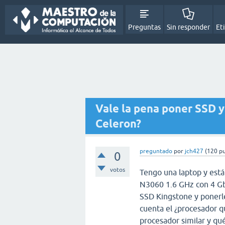
Preguntas
Sin responder
Et
Vale la pena poner SSD 
Celeron?
preguntado
por
jch427
(
120
pu
0
votos
Tengo una laptop y está
N3060 1.6 GHz con 4 Gb
SSD Kingstone y ponerl
cuenta el ¿procesador q
procesador similar y qu