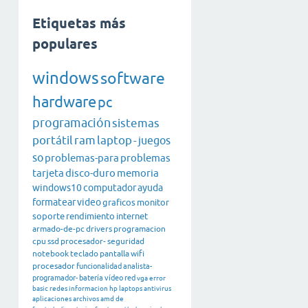
Etiquetas más
populares
windows
software
hardware
pc
programación
sistemas
portátil
ram
laptop
-
juegos
so
problemas-para
problemas
tarjeta
disco-duro
memoria
windows10
computador
ayuda
formatear
video
graficos
monitor
soporte
rendimiento
internet
armado-de-pc
drivers
programacion
cpu
ssd
procesador-
seguridad
notebook
teclado
pantalla
wifi
procesador
funcionalidad
analista-
programador-
batería
vídeo
red
vga
error
basic
redes
informacion
hp
laptops
antivirus
aplicaciones
archivos
amd
de