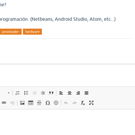
me?
 programación. (Netbeans, Android Studio, Atom, etc...)
procesador-
hardware
o