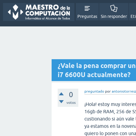
Preguntas
Sin responder
Et
¿Vale la pena comprar un
i7 6600U actualmente?
preguntado
por
antoniotorres
0
votos
¡Hola! estoy muy inter
16gb de RAM, 256 de SS
custionando si aún vale
ya estamos en la noven
quiero lo ponen con una