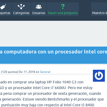
iquetas
Categorías
Usuarios
Hacer una pregunta
Maestro 
a computadora con un procesador Intel cor
z
(
120
puntos)
Dic 11, 2018
en
General
esado en comprar una laptop HP Folio 1040 G3 con
D y un procesador Intel Core i7 6600U. Pero me estoy
 la pena comprar un procesador de sexta generación, cuando
a generación. Estuve viendo Bentchmarks y el procesador que
 puntuación muy baja con respecto al Intel Core i5 8400.