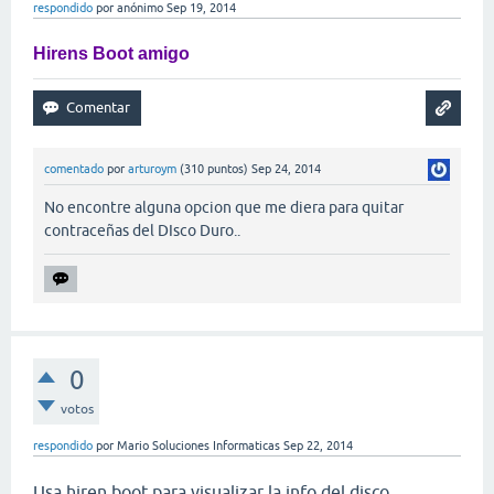
respondido
por
anónimo
Sep 19, 2014
Hirens Boot
amigo
comentado
por
arturoym
(
310
puntos)
Sep 24, 2014
No encontre alguna opcion que me diera para quitar
contraceñas del DIsco Duro..
0
votos
respondido
por
Mario Soluciones Informaticas
Sep 22, 2014
Usa hiren boot para visualizar la info del disco.