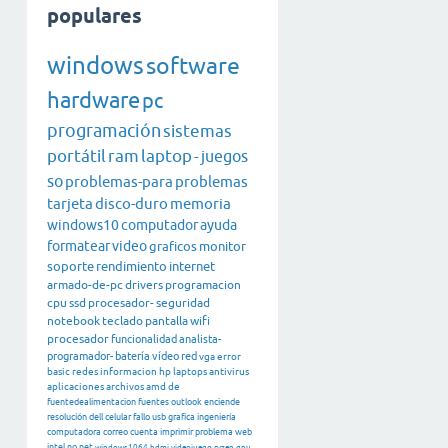
populares
windows
software
hardware
pc
programación
sistemas
portátil
ram
laptop
-
juegos
so
problemas-para
problemas
tarjeta
disco-duro
memoria
windows10
computador
ayuda
formatear
video
graficos
monitor
soporte
rendimiento
internet
armado-de-pc
drivers
programacion
cpu
ssd
procesador-
seguridad
notebook
teclado
pantalla
wifi
procesador
funcionalidad
analista-
programador-
batería
vídeo
red
vga
error
basic
redes
informacion
hp
laptops
antivirus
aplicaciones
archivos
amd
de
fuentedealimentacion
fuentes
outlook
enciende
resolución
dell
celular
fallo
usb
grafica
ingeniería
computadora
correo
cuenta
imprimir
problema
web
intel
no
net
windows1064
hdmi
videojuego
ryzen
gpu