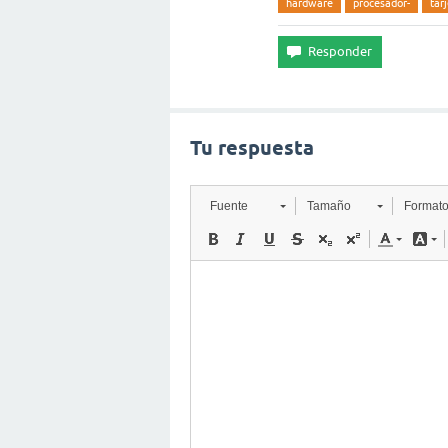
hardware
procesador-
tar
Tu respuesta
Fuente
Tamaño
Format