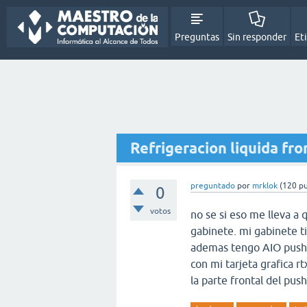
Preguntas
Sin responder
Et
Refrigeracion liquida fr
preguntado
por
mrklok
(
120
pu
0
votos
no se si eso me lleva a
gabinete. mi gabinete tie
ademas tengo AIO push a
con mi tarjeta grafica rt
la parte frontal del push