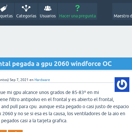
iquetas
Categorías
Usuarios
Hacer una pregunta
Maestro 
ontal pegada a gpu 2060 windforce OC
ntos)
Sep 7, 2021
en
Hardware
 que mi gpu alcance unos grados de 85-83º en mi
ne filtro antipolvo en el frontal y es abierto el frontal,
nd pull para cpu. aunque esta pegado o casi justo de espacio
x 2060 y no se si esa es la causa, los ventiladores de la aio en
 pegados casi a la tarjeta grafica.