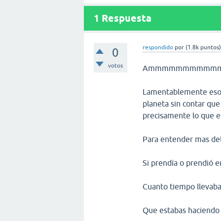
1
Respuesta
respondido
por
(
1.8k
puntos
0
votos
Ammmmmmmmmmmmm,,
Lamentablemente eso p
planeta sin contar que
precisamente lo que es
Para entender mas del
Si prendía o prendió
Cuanto tiempo llevab
Que estabas haciendo 