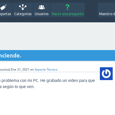
iquetas
Categorías
Usuarios
Hacer una pregunta
Maestro 
nciende.
puntos)
Ene 31, 2021
en
Soporte Técnico
un problema con mi PC. He grabado un video para que
a según lo que ven.