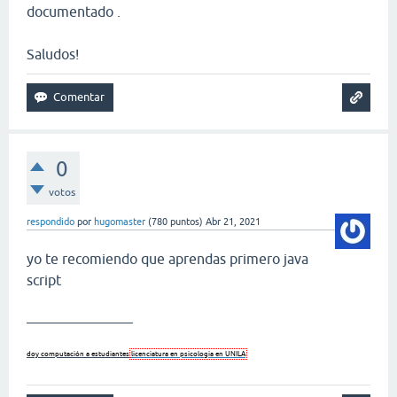
documentado .
Saludos!
0
votos
respondido
por
hugomaster
(
780
puntos)
Abr 21, 2021
yo te recomiendo que aprendas primero java
script
_______________
doy computación a estudiantes
licenciatura en psicologia en UNILA