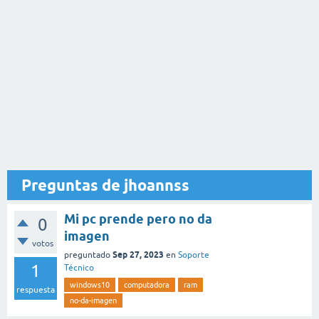
Preguntas de jhoannss
Mi pc prende pero no da
0
imagen
votos
Sep 27, 2023
preguntado
en
Soporte
1
Técnico
windows10
computadora
ram
respuesta
no-da-imagen