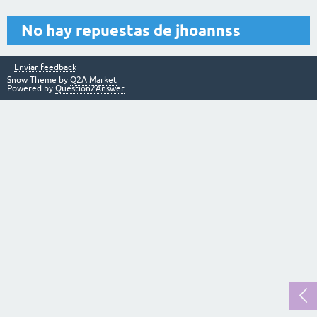
No hay repuestas de jhoannss
Enviar feedback
Snow Theme by
Q2A Market
Powered by
Question2Answer