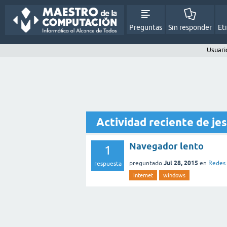
Preguntas
Sin responder
Et
Usuari
Actividad reciente de je
Navegador lento
1
Jul 28, 2015
preguntado
en
Redes 
respuesta
internet
windows