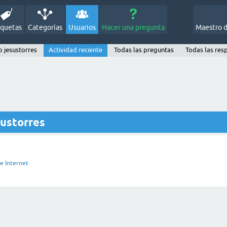
iquetas
Categorías
Usuarios
Hacer una pregunta
Maestro 
o jesustorres
Actividad reciente
Todas las preguntas
Todas las res
sustorres
e Internet