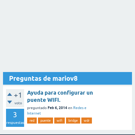
Preguntas de mariov8
Ayuda para configurar un
+1
puente WIFI.
voto
Feb 6, 2014
preguntado
en
Redes e
3
Internet
red
puente
wifi
bridge
wdr
respuestas