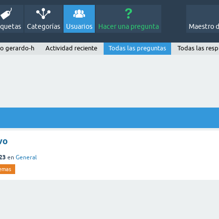
iquetas
Categorías
Usuarios
Hacer una pregunta
Maestro 
io gerardo-h
Actividad reciente
Todas las preguntas
Todas las res
vo
023
en
General
lemas