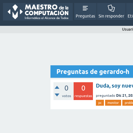
Preguntas
Sin responder
Et
Usuar
Preguntas de gerardo-h
Duda, soy nue
0
0
Dic 21, 2
preguntado
votos
respuestas
pc
monitor
prob