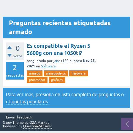
Preguntas recientes etiquetadas
armado
Es compatible el Ryzen 5
0
5600g con una 1050ti?
votos
Nov 25,
preguntado
por
jane
(
120
puntos)
2
2021
en
Software
armado
armado-de-pc
hardware
respuestas
procesador
graficos
Para ver más, presiona en
lista completa de preguntas
o
etiquetas populares
.
Enviar feedback
Snow Theme by
Q2A Market
Powered by
Question2Answer