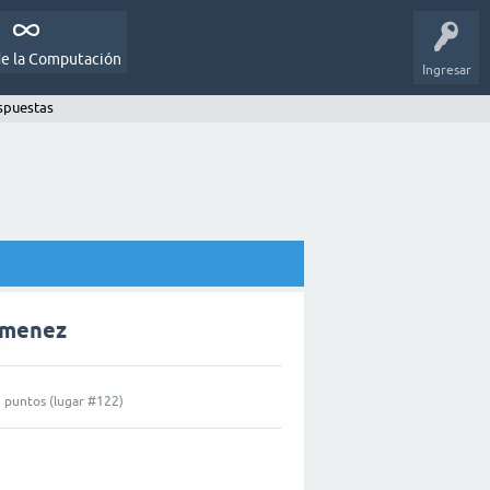
de la Computación
Ingresar
spuestas
jimenez
0
puntos (lugar #
122
)