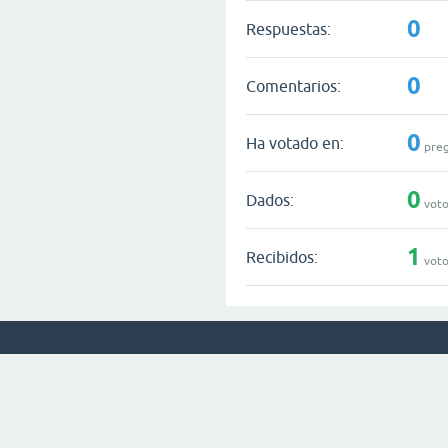
0
Respuestas:
0
Comentarios:
0
Ha votado en:
preg
0
Dados:
voto
1
Recibidos:
voto