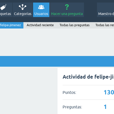
iquetas
Categorías
Usuarios
Hacer una pregunta
Maestro 
felipe-jimenez
Actividad reciente
Todas las preguntas
Todas las re
Actividad de felipe-
13
Puntos:
1
Preguntas: