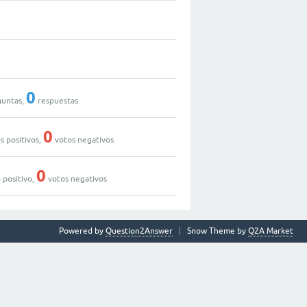
0
untas,
respuestas
0
s positivos,
votos negativos
0
 positivo,
votos negativos
Powered by
Question2Answer
Snow Theme by
Q2A Market