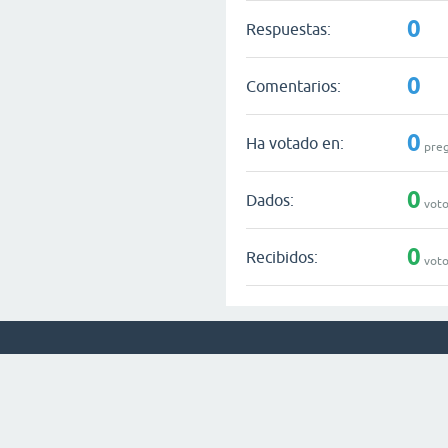
0
Respuestas:
0
Comentarios:
0
Ha votado en:
preg
0
Dados:
voto
0
Recibidos:
voto