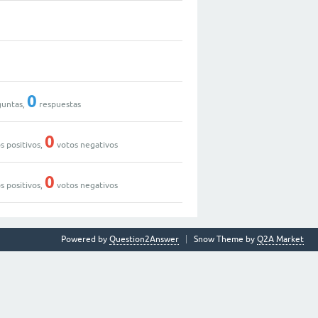
0
untas,
respuestas
0
s positivos,
votos negativos
0
s positivos,
votos negativos
Powered by
Question2Answer
Snow Theme by
Q2A Market