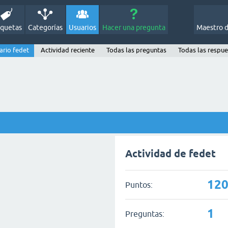
iquetas
Categorías
Usuarios
Hacer una pregunta
Maestro 
ario fedet
Actividad reciente
Todas las preguntas
Todas las respue
Actividad de fedet
12
Puntos:
1
Preguntas: