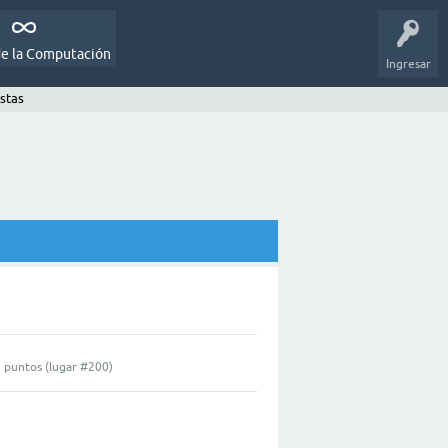
de la Computación
Ingresar
stas
0
puntos (lugar #
200
)