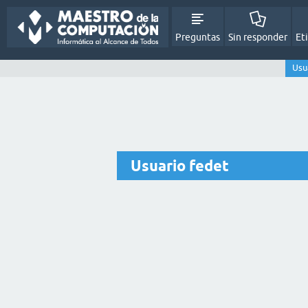
Preguntas
Sin responder
Et
Usu
Usuario fedet