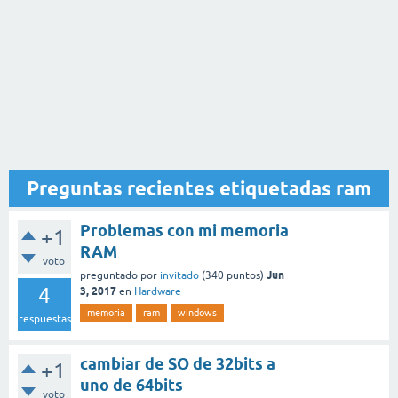
Preguntas recientes etiquetadas ram
Problemas con mi memoria
+1
RAM
voto
Jun
preguntado
por
invitado
(
340
puntos)
4
3, 2017
en
Hardware
memoria
ram
windows
respuestas
cambiar de SO de 32bits a
+1
uno de 64bits
voto